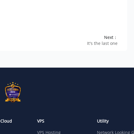
Next：
It's the last one
 Cloud
VPS
Utility
VPS Hosting
Network Looking G