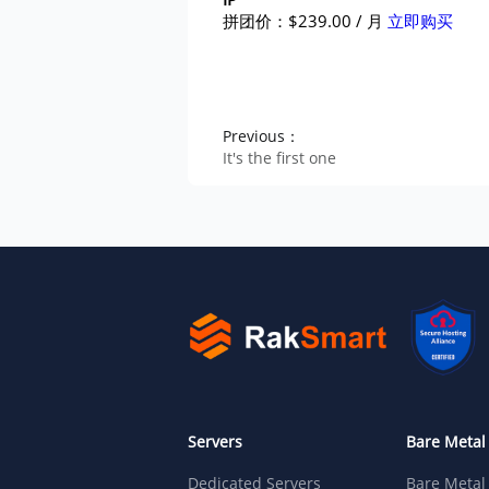
拼团价：$239.00 / 月
立即购买
Previous：
It's the first one
Servers
Bare Metal
Dedicated Servers
Bare Metal