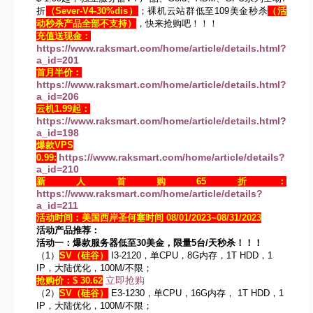
折
（Sever-V4-30%dis）
；裸机云站群低至109美金秒杀
（活
动秒杀产品全部不支持）
，快来抢购吧！！！
充值送现金：
https://www.raksmart.com/home/article/details.html?
a_id=201
首月半价：
https://www.raksmart.com/home/article/details.html?
a_id=206
云机1.99起：
https://www.raksmart.com/home/article/details.html?
a_id=198
爆款VPS
https://www.raksmart.com/home/article/details?
0.99:
a_id=210
新人首购65折：
https://www.raksmart.com/home/article/details?
a_id=211
活动时间：美国西岸圣何塞时间 08/01/2023~08/31/2023
活动产品推荐：
活动一：爆款服务器低至30美金，限量5台/天秒杀！！！
（1）
SV
（硅谷）
I3-2120，单CPU，8G内存，1T HDD，1
IP，大陆优化，100M/不限；
立即抢购
抢购价：$ 30.62
（2）
SV
（硅谷）
E3-1230，单CPU，16G内存， 1T HDD，1
IP，大陆优化，100M/不限；